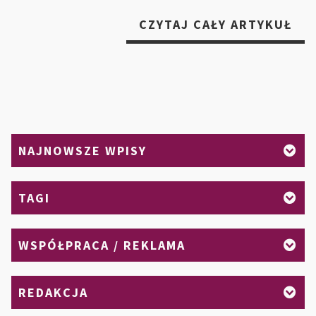
„DI
CZYTAJ CAŁY ARTYKUŁ
KT
PRZ
SZY
EF
–
CH
NAJNOWSZE WPISY
SK
I
BE
TAGI
WY
WSPÓŁPRACA / REKLAMA
REDAKCJA