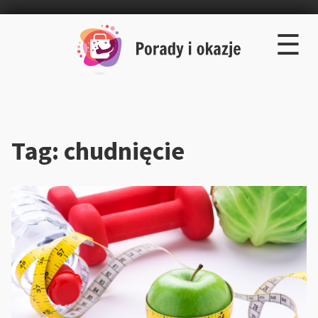
×
Skip
☰
to
content
Tag:
chudnięcie