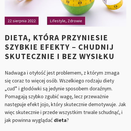
22 sierpnia 2022
Lifestyle
,
Zdrowie
DIETA, KTÓRA PRZYNIESIE
SZYBKIE EFEKTY – CHUDNIJ
SKUTECZNIE I BEZ WYSIŁKU
Nadwaga i otyłość jest problemem, z którym zmaga
się coraz to więcej osób. Wszelkiego rodzaju diety
„cud” i głodówki są jedynie sposobem doraźnym.
Pomagają szybko zgubić wagę, lecz przeważnie
następuje efekt jojo, który skutecznie demotywuje. Jak
więc skutecznie i przede wszystkim trwale schudnąć, i
jak powinna wyglądać
dieta
?