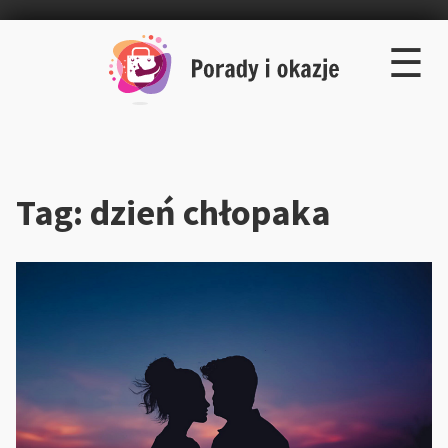
×
Skip
☰
to
content
Tag:
dzień chłopaka