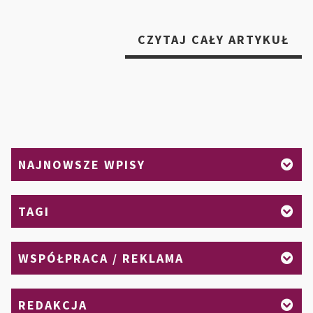
„W
CZYTAJ CAŁY ARTYKUŁ
PO
NA
SPĘ
DNI
CH
NAJNOWSZE WPISY
TAGI
WSPÓŁPRACA / REKLAMA
REDAKCJA