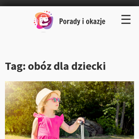
×
Skip
☰
to
content
Tag:
obóz dla dziecki