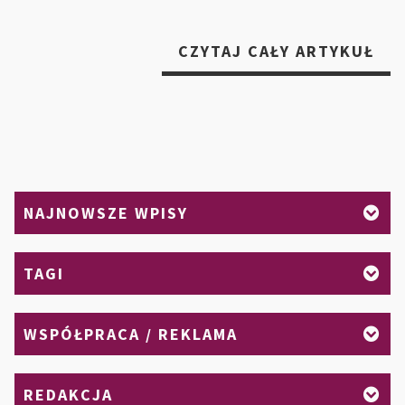
„J
CZYTAJ CAŁY ARTYKUŁ
SP
DZ
NA
KO
SP
LIS
NAJNOWSZE WPISY
TAGI
WSPÓŁPRACA / REKLAMA
REDAKCJA