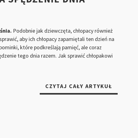
śnia.
Podobnie jak dziewczęta, chłopacy również
prawić, aby ich chłopacy zapamiętali ten dzień na
pominki, które podkreślają pamięć, ale coraz
ędzenie tego dnia razem. Jak sprawić chłopakowi
!
„WYJĄT
CZYTAJ CAŁY ARTYKUŁ
POMYSŁ
NA
SPĘDZEN
DNIA
CHŁOPA