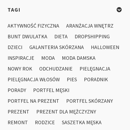
TAGI
AKTYWNOŚĆ FIZYCZNA
ARANŻACJA WNĘTRZ
BUNT DWULATKA
DIETA
DROPSHIPPING
DZIECI
GALANTERIA SKÓRZANA
HALLOWEEN
INSPIRACJE
MODA
MODA DAMSKA
NOWY ROK
ODCHUDZANIE
PIELĘGNACJA
PIELĘGNACJA WŁOSÓW
PIES
PORADNIK
PORADY
PORTFEL MĘSKI
PORTFEL NA PREZENT
PORTFEL SKÓRZANY
PREZENT
PREZENT DLA MĘŻCZYZNY
REMONT
RODZICE
SASZETKA MĘSKA