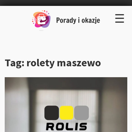
×
Skip
☰
to
content
Tag:
rolety maszewo