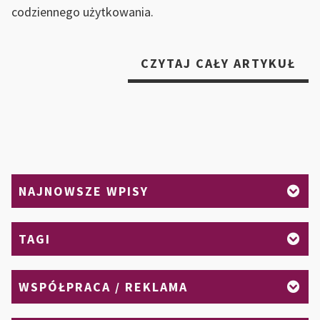
codziennego użytkowania.
„N
CZYTAJ CAŁY ARTYKUŁ
RO
DO
TW
DO
–
ROL
NAJNOWSZE WPISY
ŻA
I
MA
TAGI
ROL
WSPÓŁPRACA / REKLAMA