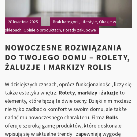
28 kwietnia 2025
Brak kategorii
,
Lifestyle
,
Okazje w
sklepach
,
Opinie o produktach
,
Porady zakupowe
NOWOCZESNE ROZWIĄZANIA
DO TWOJEGO DOMU – ROLETY,
ŻALUZJE I MARKIZY ROLIS
W dzisiejszych czasach, oprócz funkcjonalności, liczy się
także estetyka wnętrz.
Rolety
,
markizy
i
żaluzje
to
elementy, które łączą te dwie cechy. Dzięki nim możesz
nie tylko zadbać o komfort w swoim domu, ale także
nadać mu nowoczesnego charakteru. Firma
Rolis
oferuje szeroką gamę produktów, które doskonale
wpisują się w aktualne trendy i zapewniają wygodę