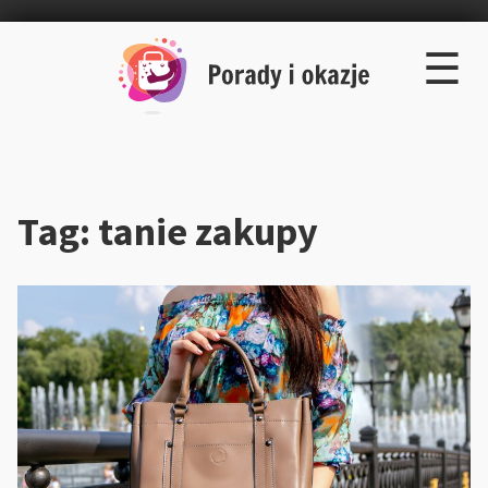
×
Skip
☰
to
content
Tag:
tanie zakupy