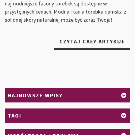
najmodniejsze fasony torebek są dostępne w
przystępnych cenach. Modna i tania torebka damska z
solidnej skóry naturalnej może być zaraz Twoja!
„GD
CZYTAJ CAŁY ARTYKUŁ
W
INT
ZN
NA
TO
NAJNOWSZE WPISY
TAGI