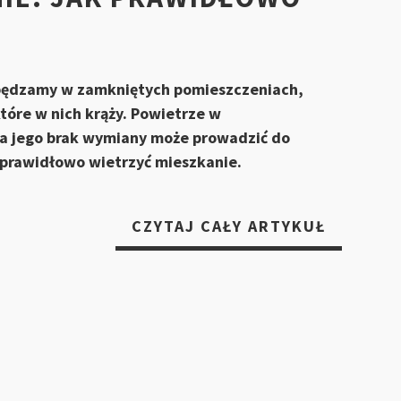
 spędzamy w zamkniętych pomieszczeniach,
tóre w nich krąży. Powietrze w
 a jego brak wymiany może prowadzić do
prawidłowo wietrzyć mieszkanie.
„
POWIE
CZYTAJ CAŁY ARTYKUŁ
MA
ZNACZEN
JAK
PRAWID
WIETRZY
MIESZKA
„