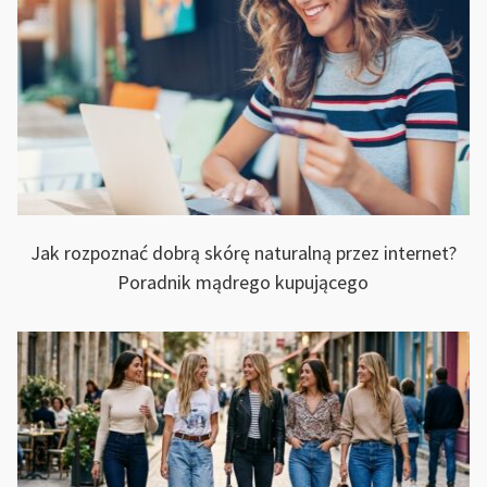
Jak rozpoznać dobrą skórę naturalną przez internet?
TRZE
Poradnik mądrego kupującego
IE.
ŁOWO
Ć
NIE?