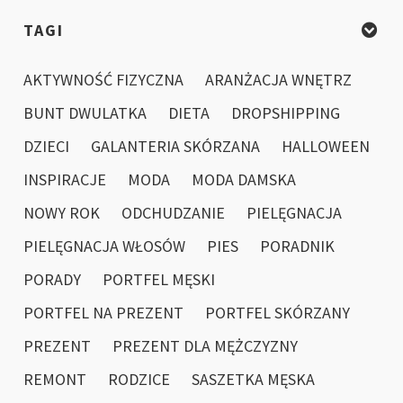
TAGI
AKTYWNOŚĆ FIZYCZNA
ARANŻACJA WNĘTRZ
BUNT DWULATKA
DIETA
DROPSHIPPING
DZIECI
GALANTERIA SKÓRZANA
HALLOWEEN
INSPIRACJE
MODA
MODA DAMSKA
NOWY ROK
ODCHUDZANIE
PIELĘGNACJA
PIELĘGNACJA WŁOSÓW
PIES
PORADNIK
PORADY
PORTFEL MĘSKI
PORTFEL NA PREZENT
PORTFEL SKÓRZANY
PREZENT
PREZENT DLA MĘŻCZYZNY
REMONT
RODZICE
SASZETKA MĘSKA