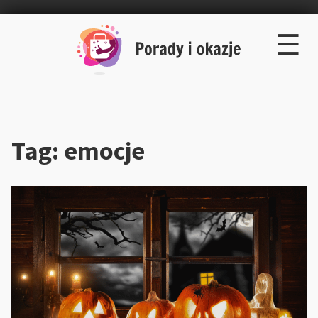
×
Skip
☰
to
content
Tag:
emocje