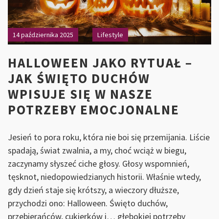
14 października 2025
Lifestyle
HALLOWEEN JAKO RYTUAŁ –
JAK ŚWIĘTO DUCHÓW
WPISUJE SIĘ W NASZE
POTRZEBY EMOCJONALNE
Jesień to pora roku, która nie boi się przemijania. Liście
spadają, świat zwalnia, a my, choć wciąż w biegu,
zaczynamy słyszeć ciche głosy. Głosy wspomnień,
tęsknot, niedopowiedzianych historii. Właśnie wtedy,
gdy dzień staje się krótszy, a wieczory dłuższe,
przychodzi ono: Halloween. Święto duchów,
przebierańców, cukierków i… głębokiej potrzeby