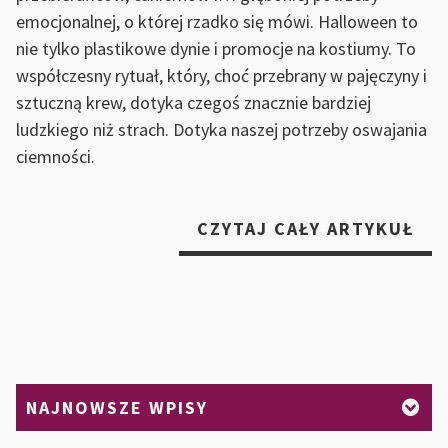
emocjonalnej, o której rzadko się mówi. Halloween to
nie tylko plastikowe dynie i promocje na kostiumy. To
współczesny rytuał, który, choć przebrany w pajęczyny i
sztuczną krew, dotyka czegoś znacznie bardziej
ludzkiego niż strach. Dotyka naszej potrzeby oswajania
ciemności.
„H
CZYTAJ CAŁY ARTYKUŁ
JA
RY
–
JA
ŚW
DU
NAJNOWSZE WPISY
WP
SIĘ