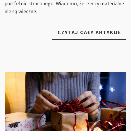
portfel nic straconego. Wiadomo, że rzeczy materialne
nie są wieczne.
„P
CZYTAJ CAŁY ARTYKUŁ
MĘ
NA
PR
–
CZ
SIĘ
KI