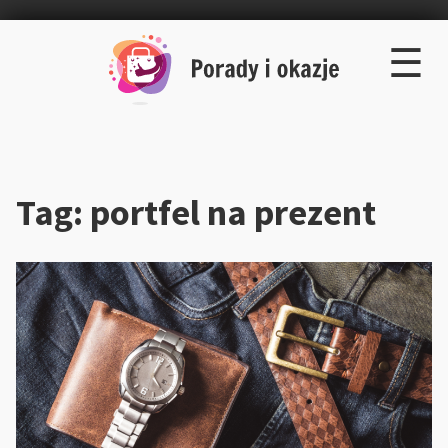
×
Skip
☰
to
content
Tag:
portfel na prezent