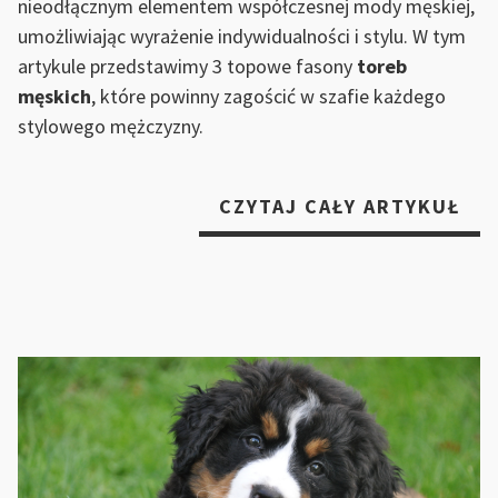
nieodłącznym elementem współczesnej mody męskiej,
umożliwiając wyrażenie indywidualności i stylu. W tym
artykule przedstawimy 3 topowe fasony
toreb
męskich
, które powinny zagościć w szafie każdego
stylowego mężczyzny.
„T
CZYTAJ CAŁY ARTYKUŁ
3
TO
MĘ
NA
RAM
KT
PO
ZN
SIĘ