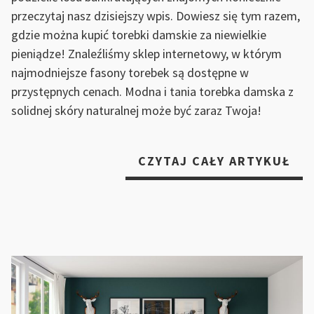
przeczytaj nasz dzisiejszy wpis. Dowiesz się tym razem,
gdzie można kupić torebki damskie za niewielkie
pieniądze! Znaleźliśmy sklep internetowy, w którym
najmodniejsze fasony torebek są dostępne w
przystępnych cenach. Modna i tania torebka damska z
solidnej skóry naturalnej może być zaraz Twoja!
„GD
CZYTAJ CAŁY ARTYKUŁ
W
INT
ZN
NA
TO