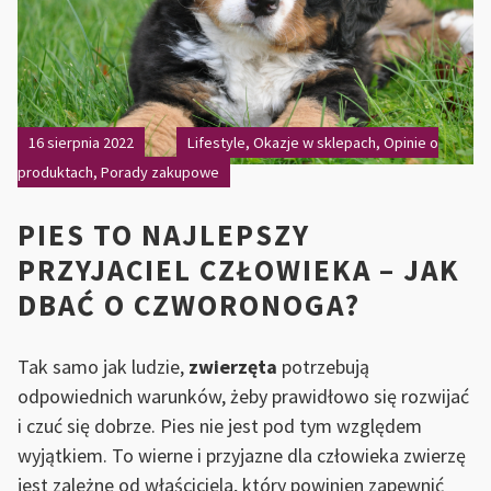
W
TW
SZA
16 sierpnia 2022
Lifestyle
,
Okazje w sklepach
,
Opinie o
produktach
,
Porady zakupowe
PIES TO NAJLEPSZY
PRZYJACIEL CZŁOWIEKA – JAK
DBAĆ O CZWORONOGA?
Tak samo jak ludzie,
zwierzęta
potrzebują
odpowiednich warunków, żeby prawidłowo się rozwijać
i czuć się dobrze. Pies nie jest pod tym względem
wyjątkiem. To wierne i przyjazne dla człowieka zwierzę
jest zależne od właściciela, który powinien zapewnić