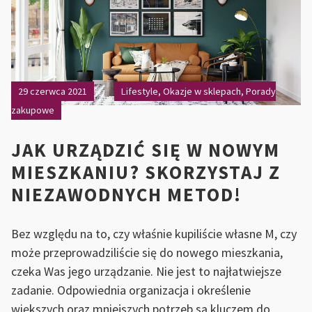
29 czerwca 2021
Lifestyle
,
Okazje w sklepach
,
Porady
zakupowe
JAK URZĄDZIĆ SIĘ W NOWYM
MIESZKANIU? SKORZYSTAJ Z
NIEZAWODNYCH METOD!
Bez względu na to, czy właśnie kupiliście własne M, czy
może przeprowadziliście się do nowego mieszkania,
czeka Was jego urządzanie. Nie jest to najłatwiejsze
zadanie. Odpowiednia organizacja i określenie
większych oraz mniejszych potrzeb są kluczem do