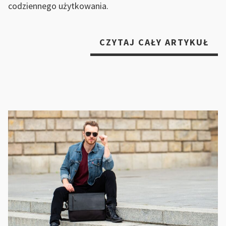
codziennego użytkowania.
„N
CZYTAJ CAŁY ARTYKUŁ
RO
DO
TW
DO
–
ROL
ŻA
I
MA
ROL