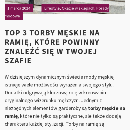
1 marca 2024
Lifestyle
,
Okazje w sklepach
,
Porady
modowe
TOP 3 TORBY MĘSKIE NA
RAMIĘ, KTÓRE POWINNY
ZNALEŹĆ SIĘ W TWOJEJ
SZAFIE
W dzisiejszym dynamicznym świecie mody męskiej
istnieje wiele możliwości wyrażenia swojego stylu.
Dodatki odgrywają kluczową rolę w kreowaniu
oryginalnego wizerunku mężczyzn. Jednym z
niezbędnych elementów garderoby są
torby męskie na
ramię
, które nie tylko są praktyczne, ale także dodają
charakteru każdej stylizacji. Torby na ramię są