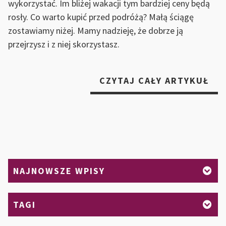
wykorzystać. Im bliżej wakacji tym bardziej ceny będą
rosły. Co warto kupić przed podróżą? Małą ściągę
zostawiamy niżej. Mamy nadzieję, że dobrze ją
przejrzysz i z niej skorzystasz.
„C
CZYTAJ CAŁY ARTYKUŁ
WA
KUP
PL
WA
PO
NAJNOWSZE WPISY
TAGI