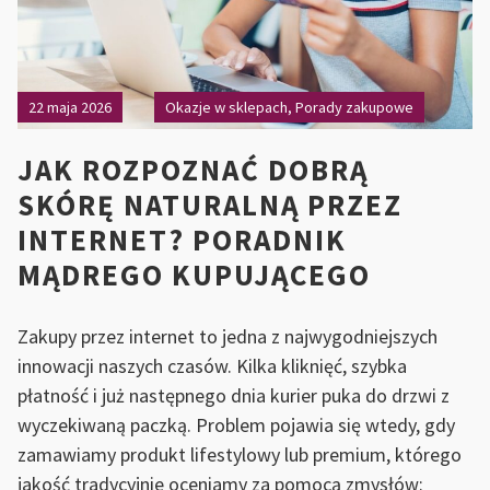
22 maja 2026
Okazje w sklepach
,
Porady zakupowe
JAK ROZPOZNAĆ DOBRĄ
SKÓRĘ NATURALNĄ PRZEZ
INTERNET? PORADNIK
MĄDREGO KUPUJĄCEGO
Zakupy przez internet to jedna z najwygodniejszych
innowacji naszych czasów. Kilka kliknięć, szybka
płatność i już następnego dnia kurier puka do drzwi z
wyczekiwaną paczką. Problem pojawia się wtedy, gdy
zamawiamy produkt lifestylowy lub premium, którego
jakość tradycyjnie oceniamy za pomocą zmysłów: