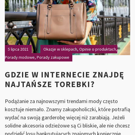
LAT
5 lipca 2021
Okazje w sklepach
,
Opinie o produktach
,
Porady modowe
,
Porady zakupowe
GDZIE W INTERNECIE ZNAJDĘ
NAJTAŃSZE TOREBKI?
Podążanie za najnowszymi trendami mody często
kosztuje niemało. Znamy zakupoholiczki, które potrafią
wydać na swoją garderobę więcej niż zarabiają. Jeżeli
solidne akcesoria odzieżowe są Ci bliskie, ale nie chcesz
podzielić losu bankrutujących znajomych koniecznie