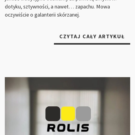
dotyku, sztywności, a nawet… zapachu. Mowa
oczywiście o galanterii skórzanej.
„J
CZYTAJ CAŁY ARTYKUŁ
RO
DO
SK
NA
PR
IN
PO
MĄ
KU