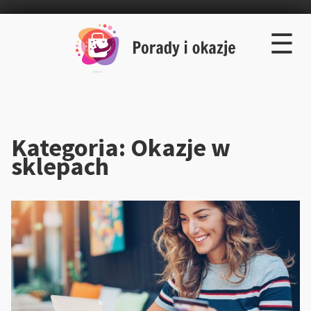
×
Skip
☰
to
content
Kategoria:
Okazje w
sklepach