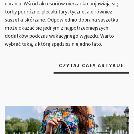
ubrania. Wśród akcesoriów nierzadko pojawiają się
torby podróżne, plecaki turystyczne, ale również
saszetki skórzane. Odpowiednio dobrana saszetka
może okazać się jednym z najpotrzebniejszych
dodatków podczas wakacyjnego wyjazdu. Warto
wybrać taką, z którą spędzisz niejedno lato.
„D
CZYTAJ CAŁY ARTYKUŁ
OD
NA
LAT
KT
STA
SIĘ
DO
NA