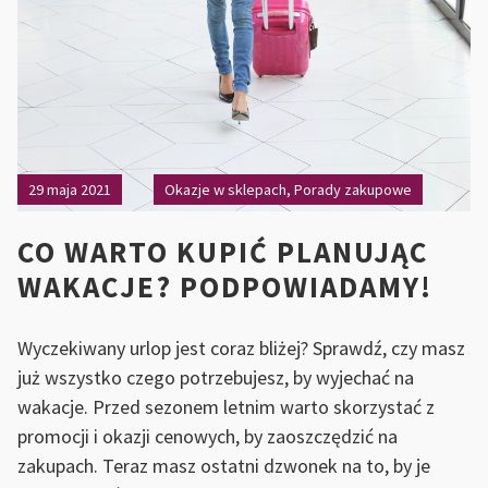
ME
29 maja 2021
Okazje w sklepach
,
Porady zakupowe
CO WARTO KUPIĆ PLANUJĄC
WAKACJE? PODPOWIADAMY!
Wyczekiwany urlop jest coraz bliżej? Sprawdź, czy masz
już wszystko czego potrzebujesz, by wyjechać na
wakacje. Przed sezonem letnim warto skorzystać z
promocji i okazji cenowych, by zaoszczędzić na
zakupach. Teraz masz ostatni dzwonek na to, by je