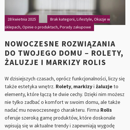
28 kwietnia 2025
Brak kategorii
,
Lifestyle
,
Okazje w
sklepach
,
Opinie o produktach
,
Porady zakupowe
NOWOCZESNE ROZWIĄZANIA
DO TWOJEGO DOMU – ROLETY,
ŻALUZJE I MARKIZY ROLIS
W dzisiejszych czasach, oprócz funkcjonalności, liczy się
także estetyka wnętrz.
Rolety
,
markizy
i
żaluzje
to
elementy, które łączą te dwie cechy. Dzięki nim możesz
nie tylko zadbać o komfort w swoim domu, ale także
nadać mu nowoczesnego charakteru. Firma
Rolis
oferuje szeroką gamę produktów, które doskonale
wpisują się w aktualne trendy i zapewniają wygodę