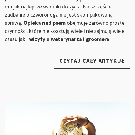
mu jak najlepsze warunki do życia. Na szczęście
zadbanie o czworonoga nie jest skomplikowaną
sprawą.
Opieka nad psem
obejmuje zarówno proste
czynności, które nie kosztują wiele i nie zajmują wiele
czasu jak i
wizyty u weterynarza i groomera
.
„PI
CZYTAJ CAŁY ARTYKUŁ
TO
NA
PRZ
CZ
–
JA
DB
O
CZ