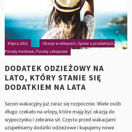
8 lipca 2021
Okazje w sklepach
,
Opinie o produktach
,
Porady modowe
,
Porady zakupowe
DODATEK ODZIEŻOWY NA
LATO, KTÓRY STANIE SIĘ
DODATKIEM NA LATA
Sezon wakacyjny już zaraz się rozpocznie. Wiele osób
długo czekało na urlopy, które mają być okazją do
wypoczynku i zebrania sił. Często przed wakacjami
uzupełniamy dodatki odzieżowe i kupujemy nowe