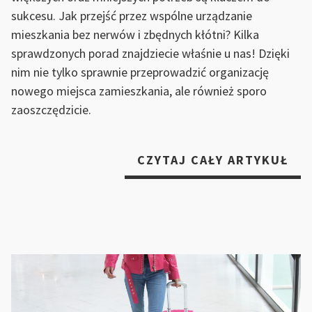
sukcesu. Jak przejść przez wspólne urządzanie
mieszkania bez nerwów i zbędnych kłótni? Kilka
sprawdzonych porad znajdziecie właśnie u nas! Dzięki
nim nie tylko sprawnie przeprowadzić organizację
nowego miejsca zamieszkania, ale również sporo
zaoszczędzicie.
„J
CZYTAJ CAŁY ARTYKUŁ
UR
SIĘ
W
NO
MIE
SK
Z
NI