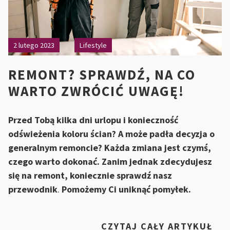
2 lutego 2023
Lifestyle
REMONT? SPRAWDŹ, NA CO
WARTO ZWRÓCIĆ UWAGĘ!
Przed Tobą kilka dni urlopu i konieczność
odświeżenia koloru ścian? A może padła decyzja o
generalnym remoncie? Każda zmiana jest czymś,
czego warto dokonać. Zanim jednak zdecydujesz
się na remont, koniecznie sprawdź nasz
przewodnik
.
Pomożemy Ci uniknąć pomyłek.
„R
CZYTAJ CAŁY ARTYKUŁ