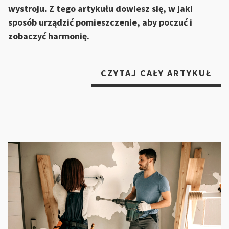
wystroju. Z tego artykułu dowiesz się, w jaki
sposób urządzić pomieszczenie, aby poczuć i
zobaczyć harmonię.
„MI
CZYTAJ CAŁY ARTYKUŁ
–
NA
TR
WŚ
UR
WN