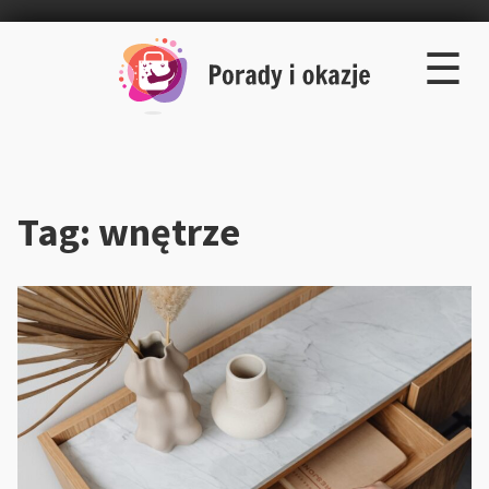
×
Skip
☰
to
content
Tag:
wnętrze