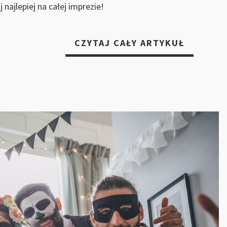
 najlepiej na całej imprezie!
„5
CZYTAJ CAŁY ARTYKUŁ
POMYSŁ
NA
ZASKAK
KOSTIU
NA
HALLOW
ZACHWY
WSZYSTK