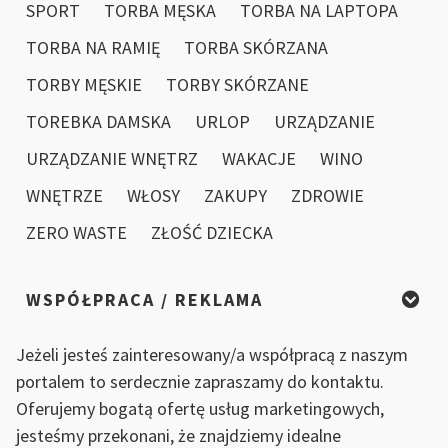
SPORT
TORBA MĘSKA
TORBA NA LAPTOPA
TORBA NA RAMIĘ
TORBA SKÓRZANA
TORBY MĘSKIE
TORBY SKÓRZANE
ÓW
TOREBKA DAMSKA
URLOP
URZĄDZANIE
URZĄDZANIE WNĘTRZ
WAKACJE
WINO
UJĄCE
MY
WNĘTRZE
WŁOSY
ZAKUPY
ZDROWIE
ZERO WASTE
ZŁOŚĆ DZIECKA
EEN.
Ć
ICH!”
WSPÓŁPRACA / REKLAMA
Jeżeli jesteś zainteresowany/a współpracą z naszym
portalem to serdecznie zapraszamy do kontaktu.
Oferujemy bogatą ofertę usług marketingowych,
jesteśmy przekonani, że znajdziemy idealne