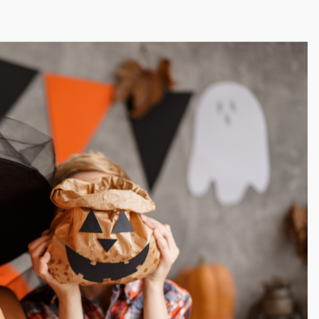
–
JAK
ŚWIĘTO
DUCHÓ
WPISUJE
SIĘ
W
NASZE
POTRZE
EMOCJO