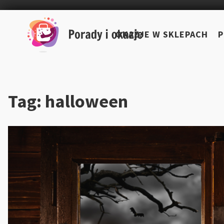
Skip
to
OKAZJE W SKLEPACH
P
content
Tag:
halloween