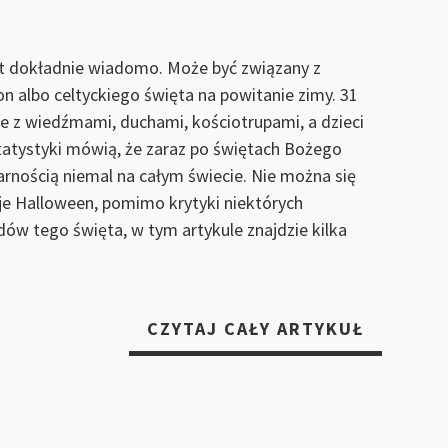
est dokładnie wiadomo. Może być związany z
 albo celtyckiego święta na powitanie zimy. 31
ane z wiedźmami, duchami, kościotrupami, a dzieci
tatystyki mówią, że zaraz po świętach Bożego
arnością niemal na całym świecie. Nie można się
uje Halloween, pomimo krytyki niektórych
dów tego święta, w tym artykule znajdzie kilka
„NIEZAP
CZYTAJ CAŁY ARTYKUŁ
HALLOW
I
POMYSŁ
NA