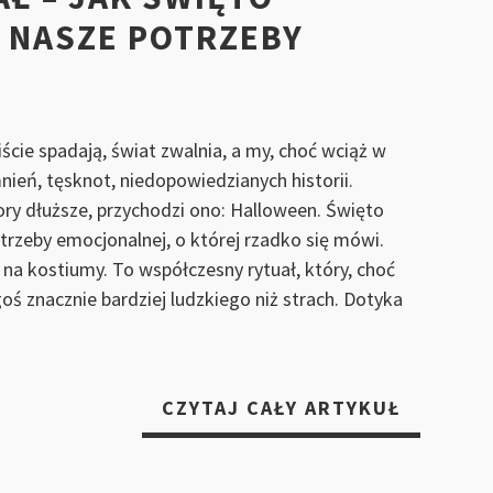
 NASZE POTRZEBY
Liście spadają, świat zwalnia, a my, choć wciąż w
nień, tęsknot, niedopowiedzianych historii.
zory dłuższe, przychodzi ono: Halloween. Święto
rzeby emocjonalnej, o której rzadko się mówi.
 na kostiumy. To współczesny rytuał, który, choć
oś znacznie bardziej ludzkiego niż strach. Dotyka
„HALLO
CZYTAJ CAŁY ARTYKUŁ
JAKO
RYTUAŁ