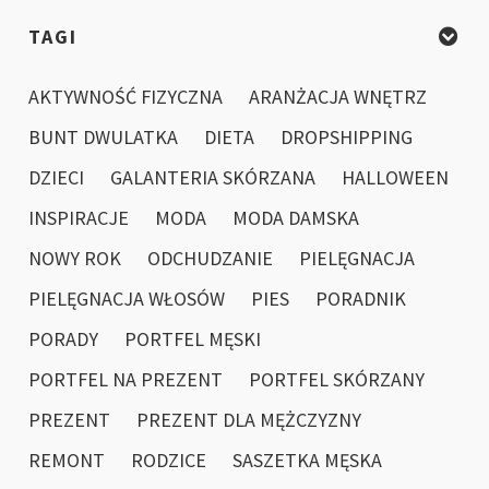
TAGI
AKTYWNOŚĆ FIZYCZNA
ARANŻACJA WNĘTRZ
BUNT DWULATKA
DIETA
DROPSHIPPING
DZIECI
GALANTERIA SKÓRZANA
HALLOWEEN
INSPIRACJE
MODA
MODA DAMSKA
NOWY ROK
ODCHUDZANIE
PIELĘGNACJA
PIELĘGNACJA WŁOSÓW
PIES
PORADNIK
PORADY
PORTFEL MĘSKI
PORTFEL NA PREZENT
PORTFEL SKÓRZANY
PREZENT
PREZENT DLA MĘŻCZYZNY
REMONT
RODZICE
SASZETKA MĘSKA