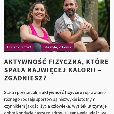
I
BE
WY
11 sierpnia 2022
Lifestyle
,
Zdrowie
AKTYWNOŚĆ FIZYCZNA, KTÓRE
SPALA NAJWIĘCEJ KALORII –
ZGADNIESZ?
Stała i powtarzalna
aktywność fizyczna
i uprawianie
różnego rodzaju sportów są niezwykle istotnymi
czynnikiem jakości życia człowieka. Wysiłek utrzymuje
dobrą kondycję naszego zdrowia i zapewnia właściwy