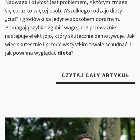
Nadwaga i otyłość jest problemem, z którym zmaga
się coraz to więcej osób. Wszelkiego rodzaju diety
„cud” i głodówki są jedynie sposobem doraźnym.
Pomagają szybko zgubić wagę, lecz przeważnie
następuje efekt jojo, który skutecznie demotywuje. Jak
więc skutecznie i przede wszystkim trwale schudnąć, i
jak powinna wyglądać
dieta
?
„DI
CZYTAJ CAŁY ARTYKUŁ
KT
PRZ
SZY
EF
–
CH
SK