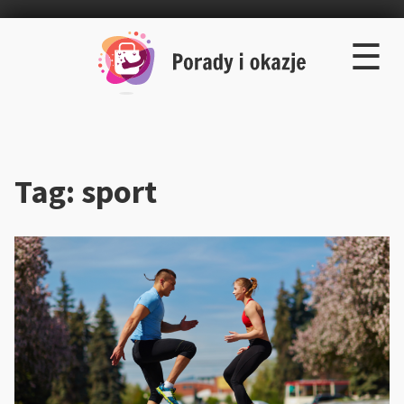
×
Skip
☰
to
content
Tag:
sport