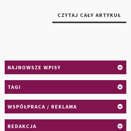
„A
CZYTAJ CAŁY ARTYKUŁ
FIZ
KT
SPA
NA
KAL
–
NAJNOWSZE WPISY
ZGA
TAGI
WSPÓŁPRACA / REKLAMA
REDAKCJA