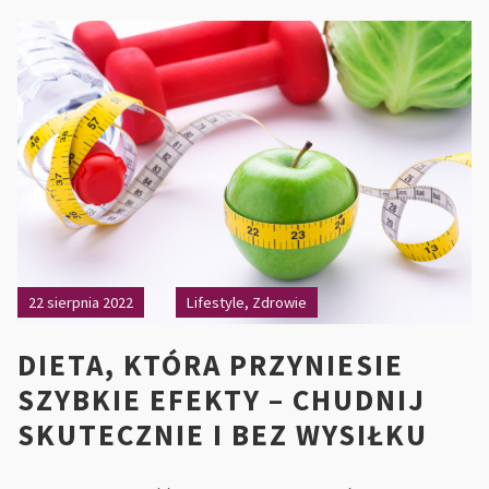
AK
NA
PO
WY
22 sierpnia 2022
Lifestyle
,
Zdrowie
DIETA, KTÓRA PRZYNIESIE
SZYBKIE EFEKTY – CHUDNIJ
SKUTECZNIE I BEZ WYSIŁKU