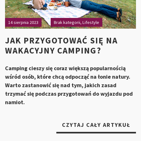
14 sierpnia 2023
Brak kategorii
,
Lifestyle
JAK PRZYGOTOWAĆ SIĘ NA
WAKACYJNY CAMPING?
Camping cieszy się coraz większą popularnością
wśród osób, które chcą odpocząć na łonie natury.
Warto zastanowić się nad tym, jakich zasad
trzymać się podczas przygotowań do wyjazdu pod
namiot.
„J
CZYTAJ CAŁY ARTYKUŁ
PR