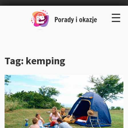
×
Skip
☰
to
content
Tag:
kemping