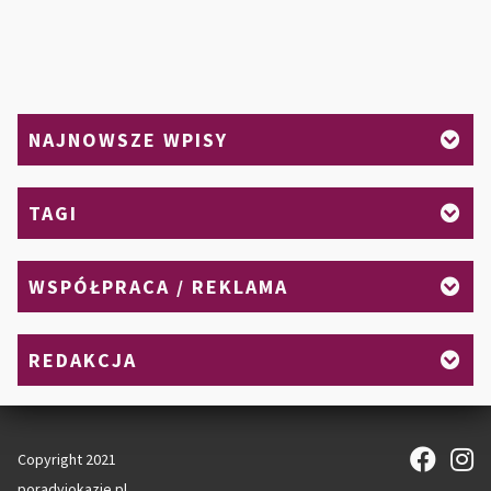
SIĘ
NA
WA
CA
NAJNOWSZE WPISY
TAGI
WSPÓŁPRACA / REKLAMA
REDAKCJA
Copyright 2021
poradyiokazje.pl