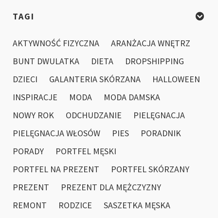
TAGI
AKTYWNOŚĆ FIZYCZNA
ARANŻACJA WNĘTRZ
BUNT DWULATKA
DIETA
DROPSHIPPING
DZIECI
GALANTERIA SKÓRZANA
HALLOWEEN
INSPIRACJE
MODA
MODA DAMSKA
NOWY ROK
ODCHUDZANIE
PIELĘGNACJA
PIELĘGNACJA WŁOSÓW
PIES
PORADNIK
PORADY
PORTFEL MĘSKI
PORTFEL NA PREZENT
PORTFEL SKÓRZANY
PREZENT
PREZENT DLA MĘŻCZYZNY
REMONT
RODZICE
SASZETKA MĘSKA