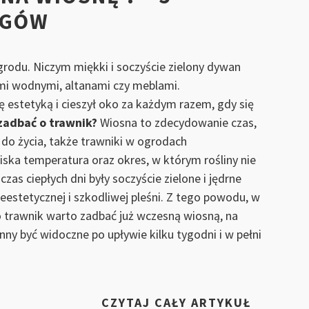
EGÓW
odu. Niczym miękki i soczyście zielony dywan
mi wodnymi, altanami czy meblami.
ę estetyką i cieszył oko za każdym razem, gdy się
 zadbać o trawnik?
Wiosna to zdecydowanie czas,
do życia, także trawniki w ogrodach
iska temperatura oraz okres, w którym rośliny nie
as ciepłych dni były soczyście zielone i jędrne
ieestetycznej i szkodliwej pleśni. Z tego powodu, w
trawnik warto zadbać już wczesną wiosną, na
nny być widoczne po upływie kilku tygodni i w pełni
„JAK
CZYTAJ CAŁY ARTYKUŁ