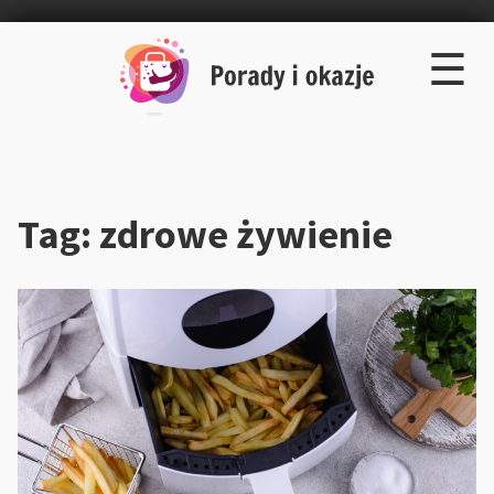
×
Skip
☰
to
content
Tag:
zdrowe żywienie