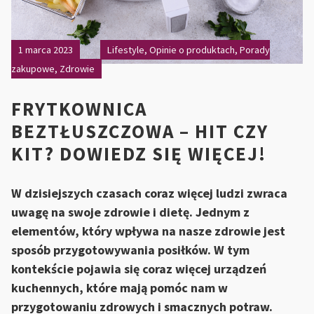
1 marca 2023
Lifestyle
,
Opinie o produktach
,
Porady
zakupowe
,
Zdrowie
FRYTKOWNICA
BEZTŁUSZCZOWA – HIT CZY
KIT? DOWIEDZ SIĘ WIĘCEJ!
W dzisiejszych czasach coraz więcej ludzi zwraca
uwagę na swoje zdrowie i dietę. Jednym z
elementów, który wpływa na nasze zdrowie jest
sposób przygotowywania posiłków. W tym
kontekście pojawia się coraz więcej urządzeń
kuchennych, które mają pomóc nam w
przygotowaniu zdrowych i smacznych potraw.