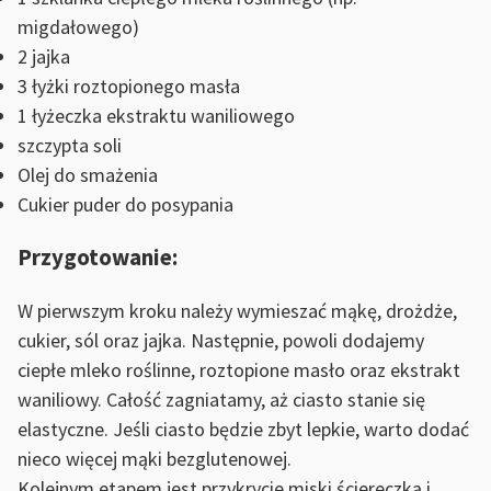
migdałowego)
2 jajka
3 łyżki roztopionego masła
1 łyżeczka ekstraktu waniliowego
szczypta soli
Olej do smażenia
Cukier puder do posypania
Przygotowanie:
W pierwszym kroku należy wymieszać mąkę, drożdże,
cukier, sól oraz jajka. Następnie, powoli dodajemy
ciepłe mleko roślinne, roztopione masło oraz ekstrakt
waniliowy. Całość zagniatamy, aż ciasto stanie się
elastyczne. Jeśli ciasto będzie zbyt lepkie, warto dodać
nieco więcej mąki bezglutenowej.
Kolejnym etapem jest przykrycie miski ściereczką i