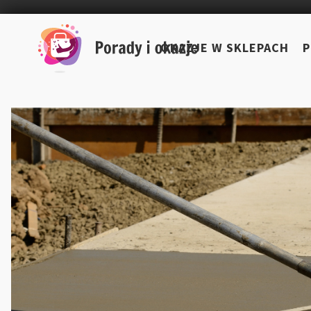
Skip
to
OKAZJE W SKLEPACH
P
content