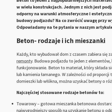
Beton to jeden z najpopularniejszych materia
w wielu konstrukcjach. Jednym z nich jest po
odporny na warunki atmosferyczne i estetyczn
budowy podjazdu? Na co zwrócić uwagę przy w
Odpowiadamy na te pytania w naszym artykul
Beton- rodzaje i ich mieszanki
Każdy, kto wybudował dom z czasem zabiera się za 
remonty
. Budowa podjazdu to jeden z elementów, 
funkcjonowanie. Beton to materiał, który składa się
lub kamienia łamanego. W zależności od proporcji 
domieszki lub włókna, można uzyskać betony o róż
Najczęściej stosowane rodzaje betonów to:
Towarowy – gotowa mieszanka betonowa dostarcza
najwygodniejszy sposób na uzyskanie betonu o odpo