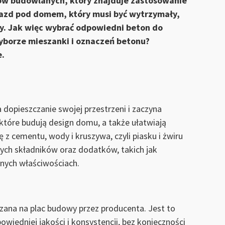
łów budowlanych, który znajduje zastosowanie
djazd pod domem, który musi być wytrzymały,
y. Jak więc wybrać odpowiedni beton do
yborze mieszanki i oznaczeń betonu?
e.
dopieszczanie swojej przestrzeni i zaczyna
które budują design domu, a także ułatwiają
 z cementu, wody i kruszywa, czyli piasku i żwiru
tych składników oraz dodatków, takich jak
nych właściwościach.
na na plac budowy przez producenta. Jest to
wiedniej jakości i konsystencji, bez konieczności