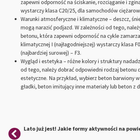
zapewni odporność na ściskanie, rozciąganie i zg
wystarczy klasa C20/25, dla samochodów ciężarowy
Warunki atmosferyczne i klimatyczne – deszcz, śn
mogą narazić podjazd. W zależności od tego, nale
betonu, która zapewni odporność na cykle zamarzan
klimatycznej I (najłagodniejszej) wystarczy klasa F0, d
(najbardziej surowej) – F3.
Wygląd i estetyka – różne kolory i struktury nadad
od tego, należy dobrać odpowiedni rodzaj betonu d
estetyczne. Na przykład, wybierz beton barwiony w
gładki, beton imitujący inne materiały lub beton 
Nawigacja
Lato już jest! Jakie formy aktywności na pow
wpisu