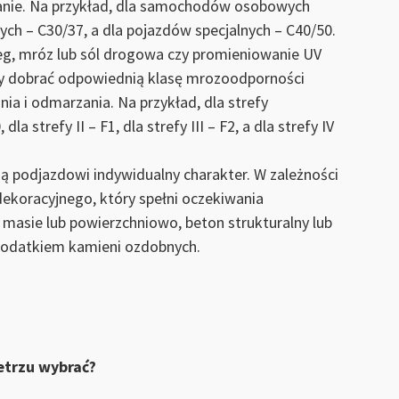
inanie. Na przykład, dla samochodów osobowych
ch – C30/37, a dla pojazdów specjalnych – C40/50.
ieg, mróz lub sól drogowa czy promieniowanie UV
ży dobrać odpowiednią klasę mrozoodporności
ia i odmarzania. Na przykład, dla strefy
la strefy II – F1, dla strefy III – F2, a dla strefy IV
zą podjazdowi indywidualny charakter. W zależności
ekoracyjnego, który spełni oczekiwania
 masie lub powierzchniowo, beton strukturalny lub
z dodatkiem kamieni ozdobnych.
ietrzu wybrać?