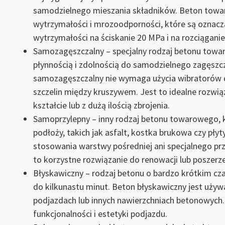
samodzielnego mieszania składników. Beton towar
wytrzymałości i mrozoodporności, które są oznaczan
wytrzymałości na ściskanie 20 MPa i na rozciąganie
Samozagęszczalny – specjalny rodzaj betonu towar
płynnością i zdolnością do samodzielnego zagęszc
samozagęszczalny nie wymaga użycia wibratorów d
szczelin między kruszywem. Jest to idealne roz
kształcie lub z dużą ilością zbrojenia.
Samoprzylepny – inny rodzaj betonu towarowego, k
podłoży, takich jak asfalt, kostka brukowa czy p
stosowania warstwy pośredniej ani specjalnego pr
to korzystne rozwiązanie do renowacji lub poszerze
Błyskawiczny – rodzaj betonu o bardzo krótkim czas
do kilkunastu minut. Beton błyskawiczny jest uż
podjazdach lub innych nawierzchniach betonowych. 
funkcjonalności i estetyki podjazdu.