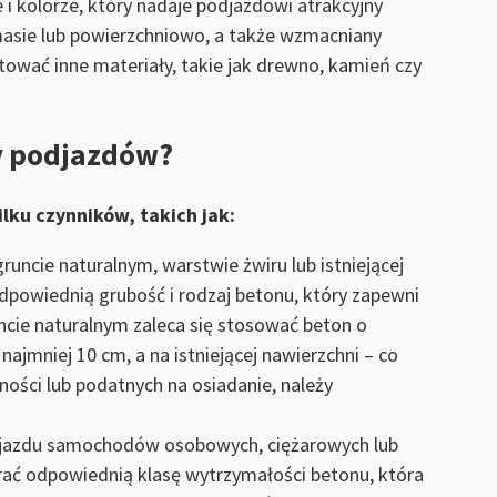
e i kolorze, który nadaje podjazdowi atrakcyjny
asie lub powierzchniowo, a także wzmacniany
ować inne materiały, takie jak drewno, kamień czy
y podjazdów?
ku czynników, takich jak:
uncie naturalnym, warstwie żwiru lub istniejącej
odpowiednią grubość i rodzaj betonu, który zapewni
uncie naturalnym zaleca się stosować beton o
najmniej 10 cm, a na istniejącej nawierzchni – co
ności lub podatnych na osiadanie, należy
o wjazdu samochodów osobowych, ciężarowych lub
rać odpowiednią klasę wytrzymałości betonu, która