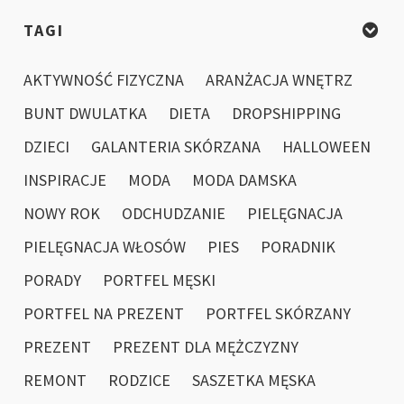
TAGI
AKTYWNOŚĆ FIZYCZNA
ARANŻACJA WNĘTRZ
BUNT DWULATKA
DIETA
DROPSHIPPING
DZIECI
GALANTERIA SKÓRZANA
HALLOWEEN
INSPIRACJE
MODA
MODA DAMSKA
NOWY ROK
ODCHUDZANIE
PIELĘGNACJA
PIELĘGNACJA WŁOSÓW
PIES
PORADNIK
PORADY
PORTFEL MĘSKI
PORTFEL NA PREZENT
PORTFEL SKÓRZANY
PREZENT
PREZENT DLA MĘŻCZYZNY
REMONT
RODZICE
SASZETKA MĘSKA