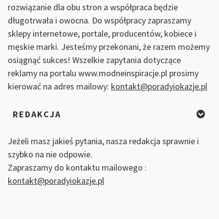
rozwiązanie dla obu stron a współpraca będzie
długotrwała i owocna. Do współpracy zapraszamy
sklepy internetowe, portale, producentów, kobiece i
męskie marki. Jesteśmy przekonani, że razem możemy
osiągnąć sukces! Wszelkie zapytania dotyczące
reklamy na portalu www.modneinspiracje.pl prosimy
kierować na adres mailowy:
kontakt@poradyiokazje.pl
REDAKCJA
Jeżeli masz jakieś pytania, nasza redakcja sprawnie i
szybko na nie odpowie.
Zapraszamy do kontaktu mailowego :
kontakt@poradyiokazje.pl